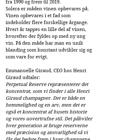
fra 1990 og frem til 2019.
Solera er måden vinen opbevares på. 
Vinen opbevares i et fad som 
indeholder flere forskellige årgange. 
Hvert år tappes en lille del af vinen, 
hvorefter der fyldes op med ny ung 
vin. På den måde har man en unik 
blanding som konstant udvikler sig og 
som vare for evigt.
Emmanuelle Giraud, CEO hos Henri 
Giraud udtaler:
Perpetual Reserve repræsenterer det 
koncentrat, som vi finder i alle Henri 
Giraud champagner. Det er både en 
hemmelighed og en arv, men det er 
også et koncentrat af husets historie 
og vores uovertrufne stil. Det påhviler 
hver generation at bruge reserverne 
med præcision og ansvarlighed så vi 
får det bedste frem i hver champagne.