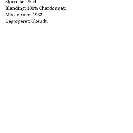
Størrelse: 75 cl.
Blanding: 100% Chardonnay.
Mis en cave:
 1982.
Degorgeret:
 Ukendt.
Antal flasker lanceret: 60 stk.
Charles Heidsieck Blanc de blancs 1979
Størrelse: 75 cl.
Blanding: 100% Chardonnay.
Mis en cave:
 1980.
Degorgeret:
 1988.
Antal flasker lanceret: 60 stk.
La Collection Crayeres - Vertical case.