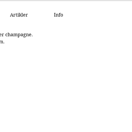
Artikler
Info
sker champagne. 
um.