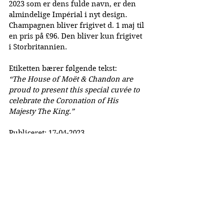
2023 som er dens fulde navn, er den 
almindelige Impérial i nyt design.
Champagnen bliver frigivet d. 1 maj til 
en pris på £96. Den bliver kun frigivet 
i Storbritannien.
Etiketten bærer følgende tekst:
“The House of Moët & Chandon are 
proud to present this special cuvée to 
celebrate the Coronation of His 
Majesty The King.”
Publiceret: 17-04-2023
La Cuvée Magazine
Dansk Champagne Magasin
©
2019-2026
Lacuvee.dk