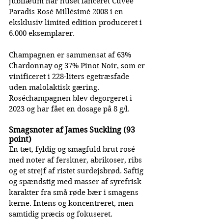
jubilæum har huset lanceret Cuvée 
Paradis Rosé Millésimé 2008 i en 
eksklusiv limited edition produceret i 
6.000 eksemplarer.
Champagnen er sammensat af 63% 
Chardonnay og 37% Pinot Noir, som er 
vinificeret i 228-liters egetræsfade 
uden malolaktisk gæring. 
Roséchampagnen blev degorgeret i 
2023 og har fået en dosage på 8 g/l.
Smagsnoter af James Suckling (93 
point)
En tæt, fyldig og smagfuld brut rosé 
med noter af ferskner, abrikoser, ribs 
og et strejf af ristet surdejsbrød. Saftig 
og spændstig med masser af syrefrisk 
karakter fra små røde bær i smagens 
kerne. Intens og koncentreret, men 
samtidig præcis og fokuseret. 