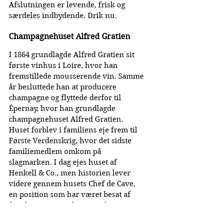
Afslutningen er levende, frisk og 
særdeles indbydende. Drik nu.
Champagnehuset Alfred Gratien
I 1864 grundlagde Alfred Gratien sit 
første vinhus i Loire, hvor han 
fremstillede mousserende vin. Samme 
år besluttede han at producere 
champagne og flyttede derfor til 
Épernay, hvor han grundlagde 
champagnehuset Alfred Gratien.
Huset forblev i familiens eje frem til 
Første Verdenskrig, hvor det sidste 
familiemedlem omkom på 
slagmarken. I dag ejes huset af 
Henkell & Co., men historien lever 
videre gennem husets Chef de Cave, 
en position som har været besat af 
familien Jaeger siden 1905, hvor Jean 
Jaeger tiltrådte rollen.