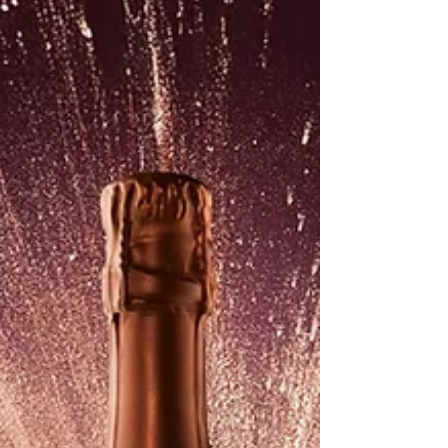
vintage champagner med nye multi-vintage
udgaver. Formålet var at give forbrugerne
større gennemsigtighed og at følge den
aktuelle trend i champagneverdenen, hvor
non-vintage ikke længere blot er non-vintage.
Lanson Création serien I 2023 offentliggjorde
champagnehuset Lanson, at deres bedst
sælgende champagner, Le Black Label Brut og
Le Rose, ville blive erstattet af de nye Le Black
Création og Le Rose Création. Ændringen blev
dreve