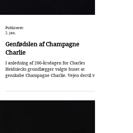
Publiceret:
2. jan.
Genfødslen af Champagne
Charlie
I anledning af 200-årsdagen for Charles
Heidsiecks grundlægger valgte huset at
genskabe Champagne Charlie. Vejen dertil var
dog ikke uden udfordringer, og for at
genoplive et af de største ikoner i
champagnens historie måtte længe bevarede
hemmeligheder afsløres. Chef de Cave - Daniel
Thibaut Den første Champagne Charlie blev
skabt i 1979 af den nu afdøde Chef de Cave,