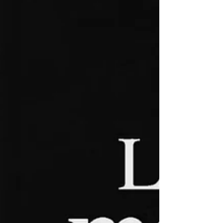
Daniel Thibaut. Champagnen var tænkt som en
hyldest til husets grundlægger og skulle
placere sig øverst i Ch