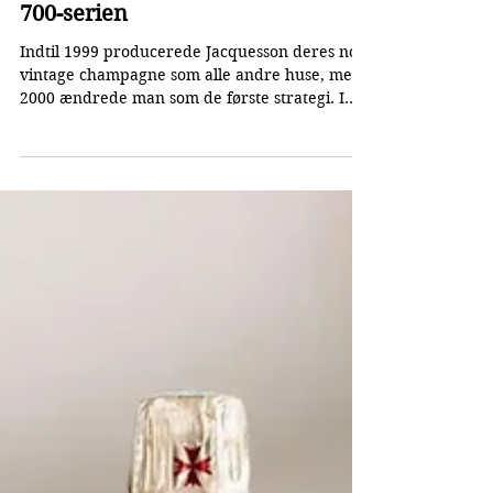
Publiceret:
2. jan.
Manifestet der skabte Jacquesson
700-serien
Indtil 1999 producerede Jacquesson deres non-
vintage champagne som alle andre huse, men i
2000 ændrede man som de første strategi. I
stedet for at stræbe efter enshed fokuserede
man på at skabe den bedst mulige champagne,
hvor hver udgave har sin egen identitet.
Jacquesson 700-serien Ideen til Jacquesson 700-
serien opstod i 1999, da man besluttede, at
husets non-vintage champagne fra og med
2000-høsten skulle produceres under et nyt
koncept. Konceptet fik navnet "Le Manifeste