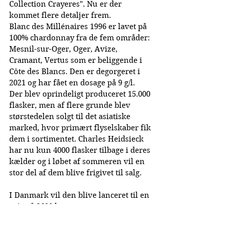
Collection Crayeres". Nu er der 
kommet flere detaljer frem.
Blanc des Millénaires 1996 er lavet på 
100% chardonnay fra de fem områder: 
Mesnil-sur-Oger, Oger, Avize, 
Cramant, Vertus som er beliggende i 
Côte des Blancs. Den er degorgeret i 
2021 og har fået en dosage på 9 g/l.
Der blev oprindeligt produceret 15.000 
flasker, men af flere grunde blev 
størstedelen solgt til det asiatiske 
marked, hvor primært flyselskaber fik 
dem i sortimentet. Charles Heidsieck 
har nu kun 4000 flasker tilbage i deres 
kælder og i løbet af sommeren vil en 
stor del af dem blive frigivet til salg.
I Danmark vil den blive lanceret til en 
pris på 3600 kr.