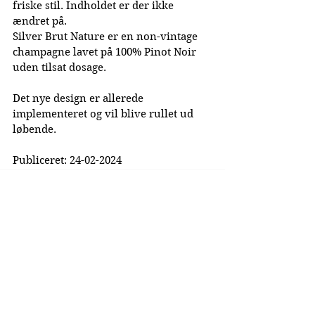
friske stil. Indholdet er der ikke 
ændret på.
Silver Brut Nature er en non-vintage 
champagne lavet på 100% Pinot Noir 
uden tilsat dosage.
Det nye design er allerede 
implementeret og vil blive rullet ud 
løbende.
Publiceret: 24-02-2024
La Cuvée Magazine
Dansk Champagne Magasin
©
2019-2026
Lacuvee.dk