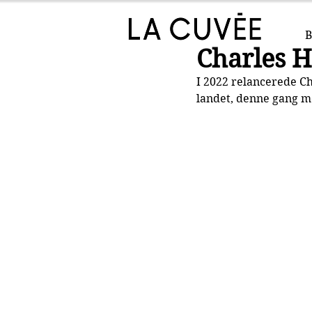
B
Charles 
I 2022 relancerede C
landet, denne gang m