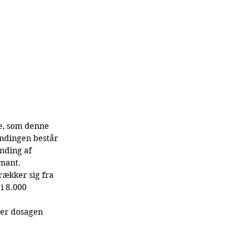
e, som denne 
andingen består 
nding af 
amant.
rækker sig fra 
i 8.000 
 er dosagen 