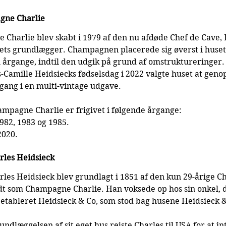
gne Charlie
Charlie blev skabt i 1979 af den nu afdøde Chef de Cave, 
sets grundlægger. Champagnen placerede sig øverst i huset
 årgange, indtil den udgik på grund af omstruktureringer.
s-Camille Heidsiecks fødselsdag i 2022 valgte huset at geno
gang i en multi-vintage udgave.
mpagne Charlie er frigivet i følgende årgange:
1982, 1983 og 1985.
2020.
les Heidsieck
es Heidsieck blev grundlagt i 1851 af den kun 29-årige Ch
t som Champagne Charlie. Han voksede op hos sin onkel, d
 etableret Heidsieck & Co, som stod bag husene Heidsieck 
undlæggelsen af sit eget hus rejste Charles til USA for at in