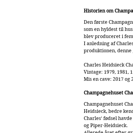
Historien om Champa
Den første Champagne 
som en hyldest til hu
blev produceret i fem
I anledning af Charle
produktionen, denne 
Charles Heidsieck Cha
Vintage: 1979, 1981, 
Mis en cave: 2017 og 
Champagnehuset Char
Champagnehuset Charl
Heidsieck, bedre kend
Charles’ fødsel havde
og Piper-Heidsieck.
Allerede året efter gr