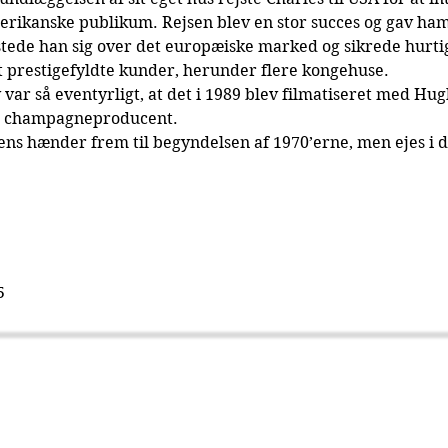
erikanske publikum. Rejsen blev en stor succes og gav ha
ede han sig over det europæiske marked og sikrede hurtig
t prestigefyldte kunder, herunder flere kongehuse.
 var så eventyrligt, at det i 1989 blev filmatiseret med Hug
e champagneproducent.
iens hænder frem til begyndelsen af 1970’erne, men ejes i 
5