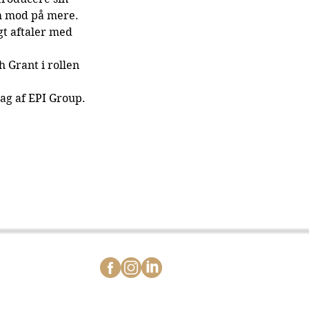
m mod på mere. 
t aftaler med 
h Grant i rollen 
dag af EPI Group.