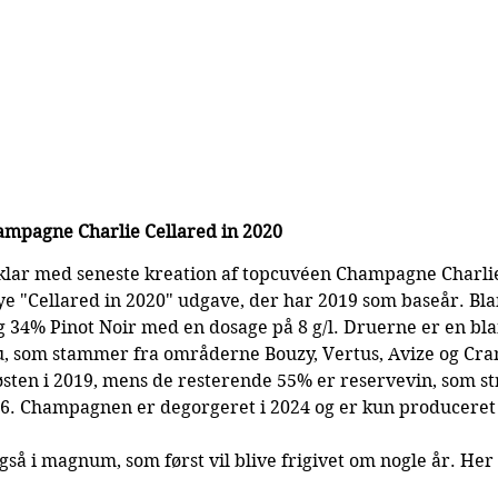
ampagne Charlie Cellared in 2020
 klar med seneste kreation af topcuvéen Champagne Charli
ye "Cellared in 2020" udgave, der har 2019 som baseår. Bl
 34% Pinot Noir med en dosage på 8 g/l. Druerne er en bla
, som stammer fra områderne Bouzy, Vertus, Avize og Cr
østen i 2019, mens de resterende 55% er reservevin, som st
996. Champagnen er degorgeret i 2024 og er kun produceret 
å i magnum, som først vil blive frigivet om nogle år. Her