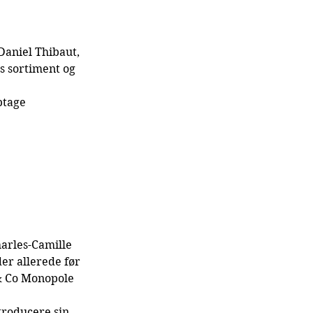
Daniel Thibaut, 
s sortiment og 
ptage 
arles-Camille 
er allerede før 
& Co Monopole 
troducere sin 