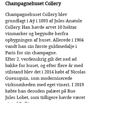
Champagnehuset Collery
Champagnehuset Collery blev 
grundlagt i Aÿ i 1893 af Jules-Anatole 
Collery. Han havde arvet 10 hektar 
vinmarker og begyndte herfra 
opbygningen af huset. Allerede i 1904 
vandt han sin første guldmedalje i 
Paris for sin champagne.
Efter 2. verdenskrig gik det ned ad 
bakke for huset, og efter flere år med 
stilstand blev det i 2014 købt af Nicolas 
Gueusquin, som moderniserede 
virksomheden med eget vineri. I 2019 
købte han desuden palæet på Rue 
Jules Lobet, som tidligere havde været 
ejet af Bollinger.
I dag fungerer Nicolas Gueusquin som 
husets præsident, mens Julien Lefèvre 
er Chef de Cave.