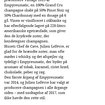
præsentere Vintage 2015 af 
Empyreumatic, en 100% Grand Cru 
champagne skabt på 50% Pinot Noir og 
50% Chardonnay med en dosage på 6 
g/l. Vinen er vinificeret i ståltanke og 
har efterfølgende lagret på 228-liters 
amerikanske egetræsfade, som giver 
den de krydrede noter, der 
kendetegner champagnen.
Husets Chef de Cave, Julien Lefèvre, er 
glad for de brændte noter, man ofte 
møder i whisky, og det afspejler sig 
tydeligt i Empyreumatic, der byder på 
aromaer af tobak, karamel, ristet brød, 
chokolade, peber og røg.
Den første årgang af Empyreumatic 
var 2014, og Julien Lefèvre har valgt at 
producere champagnen i alle årgange 
siden – med undtagelse af 2017, som 
ikke havde den rette stil.