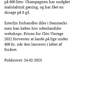
på 600 liter. Champagnen har undgået 
malolaktisk gæring, og har fået en 
dosage på 8 g/l.
Esterlin forhandles ikke i Danmarks 
men kan købes hos udenlandske 
webshops. Prisen for Cléo Vintage 
2012 forventer at lande på lige under 
400 kr. når den lanceres i løbet af 
foråret.
Publiceret: 24-02-2023
La Cuvée Magazine
Dansk Champagne Magasin
©
2019-2026
Lacuvee.dk