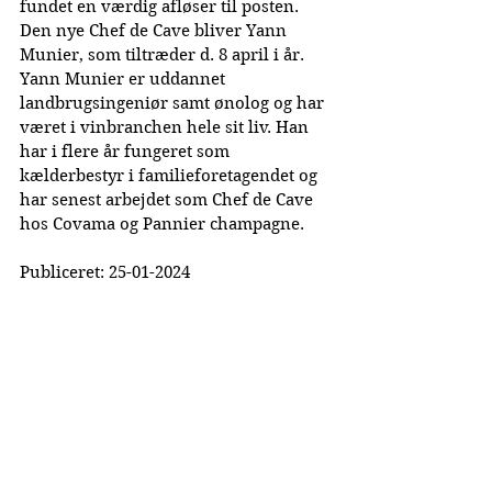
fundet en værd
ig afløser til posten. 
Den nye Chef de Cave bliver Yann 
Munier, som tiltræder d. 8 april i år.
Yann Munier er uddannet 
landbrugsingeniør samt ønolog og har 
været i vinbranchen hele sit liv. Han 
har i flere år fungeret som 
kælderbestyr i 
familieforetagendet
 og 
har senest arbejdet som Chef de Cave 
hos 
Covama og Pannier champagne.
Publiceret: 25-01-2024
La Cuvée Magazine
Dansk Champagne Magasin
©
2019-2026
Lacuvee.dk