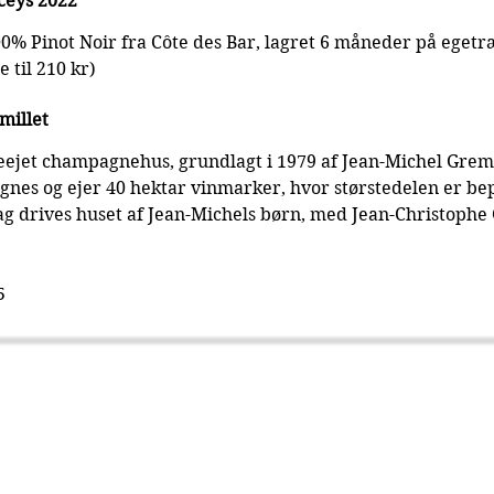
ceys 2022
100% Pinot Noir fra Côte des Bar, lagret 6 måneder på egetr
e til 210 kr)
millet
ieejet champagnehus, grundlagt i 1979 af Jean-Michel Gremi
aignes og ejer 40 hektar vinmarker, hvor størstedelen er be
dag drives huset af Jean-Michels børn, med Jean-Christophe
5