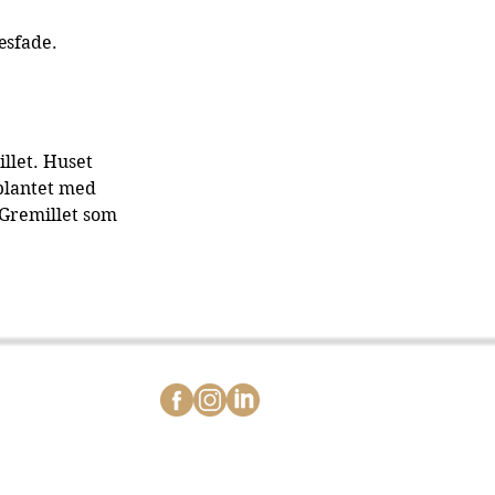
æsfade.
llet. Huset 
plantet med 
 Gremillet som 