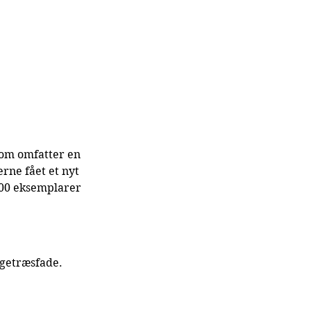
som omfatter en 
rne fået et nyt 
000 eksemplarer 
egetræsfade.