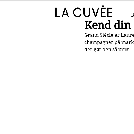
B
Kend din 
Grand Siécle er Laure
champagner på markede
der gør den så unik.