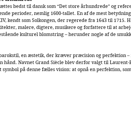
ættes bedst til dansk som “Det store århundrede” og referer
ende perioder, nemlig 1600-tallet. En af de mest betydnin
XIV, kendt som Solkongen, der regerede fra 1643 til 1715. 
tekter, malere, digtere, musikere og forfattere til at arbej
enestående kulturel blomstring – herunder nogle af de smukk
barokstil, en æstetik, der kræver præcision og perfektion –
n hånd. Navnet Grand Siècle blev derfor valgt til Laurent-
t symbol på denne fælles vision: at opnå en perfektion, so