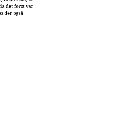
a det først var 
s der også 
.