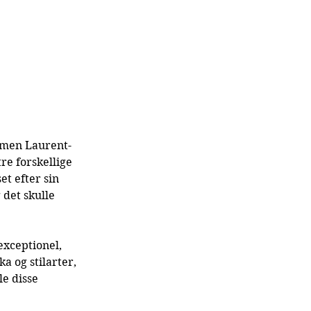
 men Laurent-
re forskellige 
t efter sin 
det skulle 
exceptionel, 
a og stilarter, 
e disse 