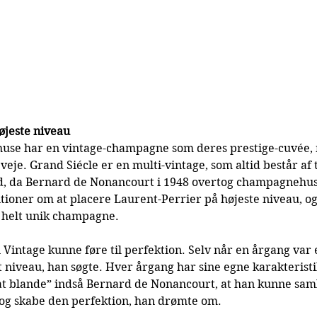
øjeste niveau
use har en vintage-champagne som deres prestige-cuvée,
veje. Grand Siécle er en multi-vintage, som altid består af t
d, da Bernard de Nonancourt i 1948 overtog champagnehuse
oner om at placere Laurent-Perrier på højeste niveau, og 
n helt unik champagne.
 Vintage kunne føre til perfektion. Selv når en årgang var 
 niveau, han søgte. Hver årgang har sine egne karakteristik
t blande” indså Bernard de Nonancourt, at han kunne saml
r og skabe den perfektion, han drømte om.