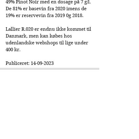
49% Pinot Noir med en dosage på 7 g/l. 
De 81% er basevin fra 2020 imens de 
19% er reservevin fra 2019 0g 2018.
Lallier R.020 er endnu ikke kommet til 
Danmark, men kan købes hos 
udenlandske webshops til lige under 
400 kr.
Publiceret: 14-09-2023
La Cuvée Magazine
Dansk Champagne Magasin
©
2019-2026
Lacuvee.dk