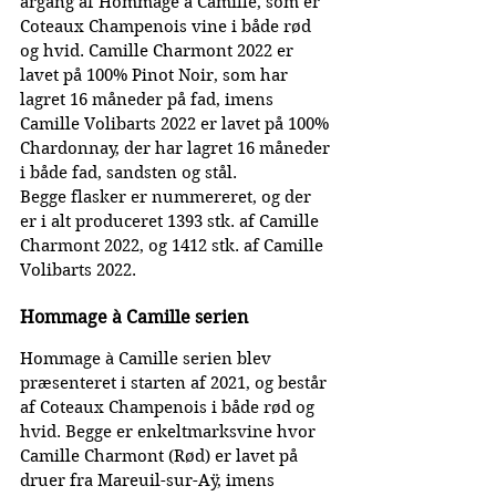
årgang af Hommage à Camille, som er 
Coteaux Champenois vine i både rød 
og hvid. 
Camille Charmont 2022 er 
lavet på 100% Pinot Noir, som har 
lagret 16 måneder på fad, imens 
Camille Volibarts 2022 er lavet på 100% 
Chardonnay, der har lagret 16 måneder 
i både fad, sandsten og stål.
Begge flasker er nummereret, og der 
er i alt produceret 1393 stk. af Camille 
Charmont 2022, og 1412 stk. af Camille 
Volibarts 2022.
Hommage à Camille serien
Hommage à Camille serien blev 
præsenteret i starten af 2021, og består 
af Coteaux Champenois i både rød og 
hvid. Begge er enkeltmarksvine hvor 
Camille Charmont (Rød) er lavet på 
druer fra Mareuil-sur-Aÿ, imens 