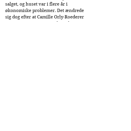
salget, og huset var i flere år i 
økonomiske problemer. Det ændrede 
sig dog efter at Camille Orly-Roederer 
overtog styringen i 1932 hvor hun 
investerede alle tjente penge i nye 
marker, som i dag er skyld i at huset 
har den succes det har.
Pris & lancering
Lancering: Sidst i marts
Pris: Camille Charmont 2022 (185 €) 
Camille Charmont 2022 (195 €)
Alle priser er vejledende europæiske 
priser.
Publiceret: 08-03-2025