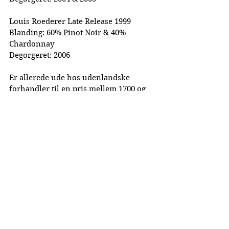
Louis Roederer Late Release 1999
Blanding: 60% Pinot Noir & 40% 
Chardonnay
Degorgeret: 2006
Er allerede ude hos udenlandske 
forhandler til en pris mellem 1700 og 
2300 kr.
Publiceret: 12-03-2023
La Cuvée Magazine