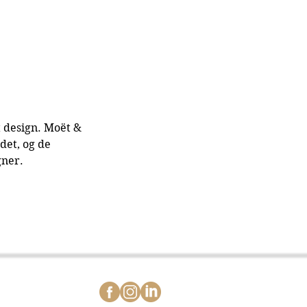
 design. Moët & 
et, og de 
gner.