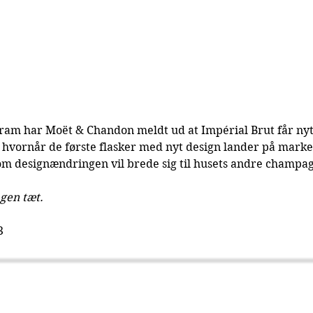
gram har Moët & Chandon meldt ud at Impérial Brut får nyt
hvornår de første flasker med nyt design lander på marked
 om designændringen vil brede sig til husets andre champa
gen tæt.
3