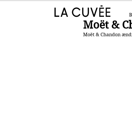
B
Moët & Ch
Moët & Chandon ændre