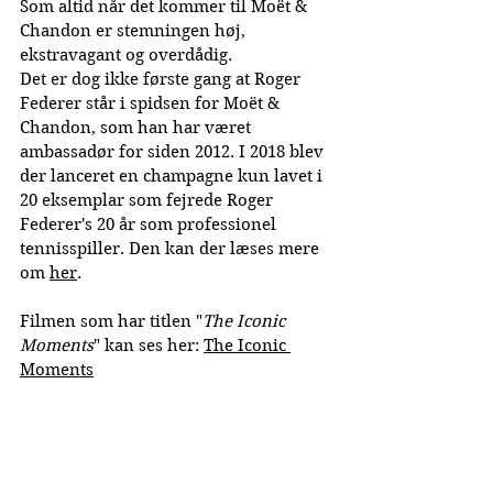
Som altid når det kommer til Moët & 
Chandon er stemningen høj, 
ekstravagant og overdådig.
Det er dog ikke første gang at Roger 
Federer står i spidsen for Moët & 
Chandon, som han har været 
ambassadør for siden 2012. I 2018 blev 
der lanceret en champagne kun lavet i 
20 eksemplar som fejrede
 Roger 
Federer's 20 år som professionel 
tennisspiller. Den kan der læses mere 
om 
her
.
Filmen som har titlen "
The Iconic 
Moments
" kan ses her: 
The Iconic 
Moments
Publiceret: 13-12-2023