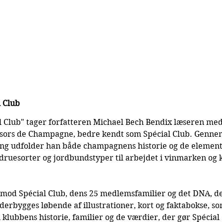
l Club
l Club" tager forfatteren Michael Bech Bendix læseren med 
résors de Champagne, bedre kendt som Spécial Club. Genne
ng udfolder han både champagnens historie og de element
druesorter og jordbundstyper til arbejdet i vinmarken og k
 mod Spécial Club, dens 25 medlemsfamilier og det DNA, d
derbygges løbende af illustrationer, kort og faktabokse, s
 klubbens historie, familier og de værdier, der gør Spécial 