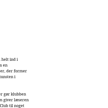
helt ind i 
m en 
er, der former 
unsten i 
er gør klubben 
om giver læseren 
Club til noget 