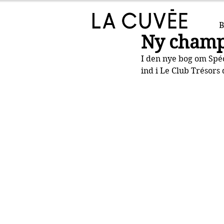
B
Ny champ
I den nye bog om Spé
ind i Le Club Trésor