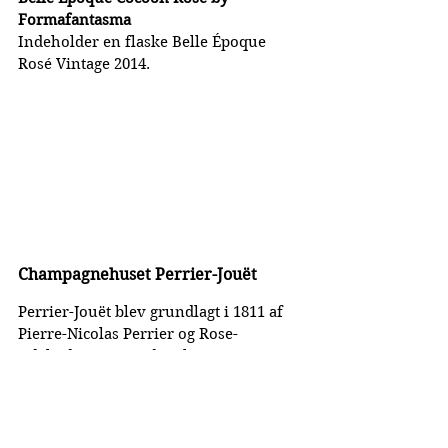
Formafantasma
Indeholder en flaske Belle Époque 
Rosé Vintage 2014.
Champagnehuset Perrier-Jouët
Perrier-Jouët blev grundlagt i 1811 af 
Pierre-Nicolas Perrier og Rose-
Adélaïde Jouët med ambitionen om at 
skabe et champagnehus, der skilte sig 
ud fra mængden. Udover en fælles 
interesse for champagne delte parret 
en stor passion for kunst og natur, 