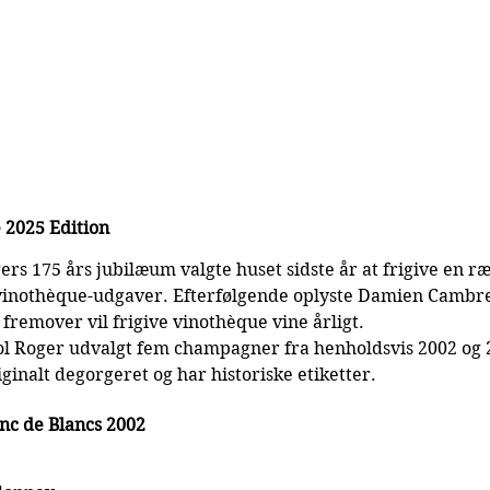
 2025 Edition
gers 175 års jubilæum valgte huset sidste år at frigive en r
 vinothèque-udgaver. Efterfølgende oplyste Damien Cambre
 fremover vil frigive vinothèque vine årligt.
ol Roger udvalgt fem champagner fra henholdsvis 2002 og 2
riginalt degorgeret og har historiske etiketter.
nc de Blancs 2002