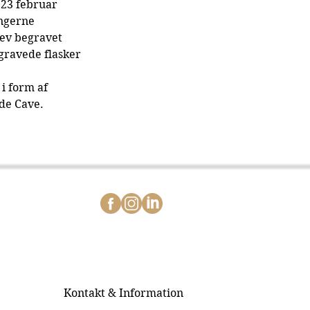
 23 februar 
ngerne 
lev begravet 
ravede flasker 
i form af 
 de Cave.
Kontakt & Information