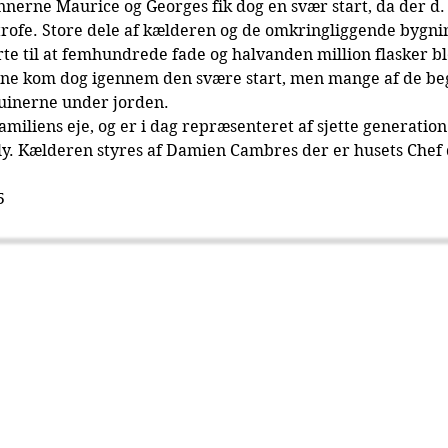
nnerne Maurice og Georges fik dog en svær start, da der d.
trofe. Store dele af kælderen og de omkringliggende bygni
ørte til at femhundrede fade og halvanden million flasker b
ne kom dog igennem den svære start, men mange af de beg
 ruinerne under jorden.
familiens eje, og er i dag repræsenteret af sjette generation 
lly. Kælderen styres af Damien Cambres der er husets Chef
5