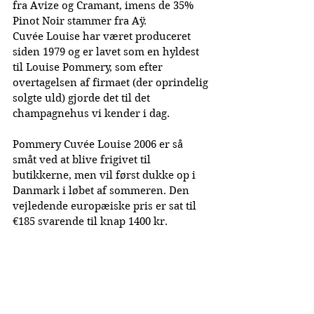
fra Avize og Cramant, imens de 35% 
Pinot Noir stammer fra Aÿ.
Cuvée Louise har været produceret 
siden 1979 og er lavet som en hyldest 
til Louise Pommery, som efter 
overtagelsen af firmaet (der oprindelig 
solgte uld) gjorde det til det 
champagnehus vi kender i dag.
Pommery Cuvée Louise 2006 er så 
småt ved at blive frigivet til 
butikkerne, men vil først dukke op i 
Danmark i løbet af sommeren. Den 
vejledende europæiske pris er sat til 
€
185 svarende til knap 1400 kr.
Publiceret: 10-04-2024