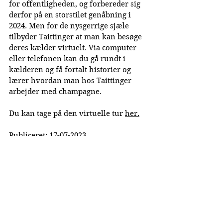
for offentligheden, og forbereder sig 
derfor på en storstilet genåbning i 
2024. Men for de nysgerrige sjæle 
tilbyder Taittinger at man kan besøge 
deres kælder virtuelt. Via computer 
eller telefonen kan du gå rundt i 
kælderen og få fortalt historier og 
lærer hvordan man hos Taittinger 
arbejder med champagne.
Du kan tage på den virtuelle tur 
her.
Publiceret: 17-07-2023
La Cuvée Magazine
Dansk Champagne Magasin
©
2019-2026
Lacuvee.dk