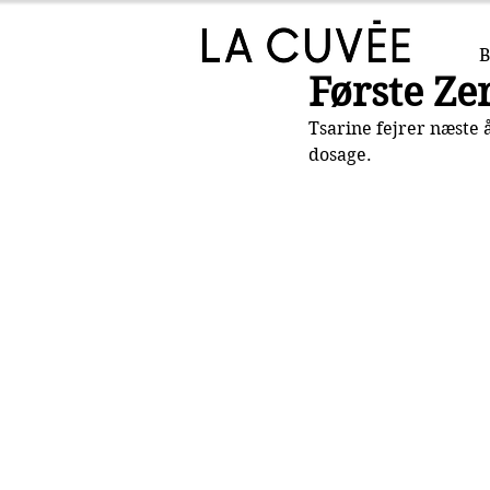
B
Første Ze
Tsarine fejrer næste 
dosage.