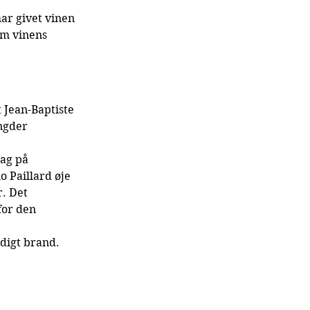
har givet vinen 
om vinens 
 Jean-Baptiste 
ngder 
ag på 
 Paillard øje 
. Det 
for den 
ndigt brand.