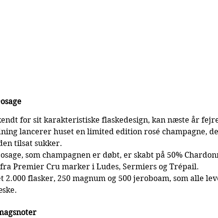
Dosage
endt for sit karakteristiske flaskedesign, kan næste år fejre 
ning lancerer huset en limited edition rosé champagne, de
den tilsat sukker.
Dosage, som champagnen er døbt, er skabt på 50% Chardonn
fra Premier Cru marker i Ludes, Sermiers og Trépail.
 2.000 flasker, 250 magnum og 500 jeroboam, som alle leve
æske.
smagsnoter