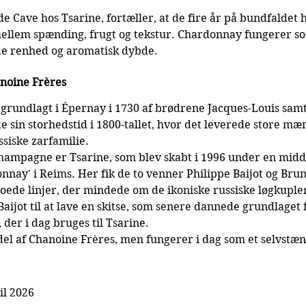
 de Cave hos Tsarine, fortæller, at de fire år på bundfaldet 
mellem spænding, frugt og tekstur. Chardonnay fungerer s
åde renhed og aromatisk dybde.
noine Frères
grundlagt i Épernay i 1730 af brødrene Jacques-Louis samt
 sin storhedstid i 1800-tallet, hvor det leverede store mæ
siske zarfamilie.
hampagne er Tsarine, som blev skabt i 1996 under en midd
nnay' i Reims. Her fik de to venner Philippe Baijot og Bruno
oede linjer, der mindede om de ikoniske russiske løgkupler
aijot til at lave en skitse, som senere dannede grundlaget 
, der i dag bruges til Tsarine.
 del af Chanoine Frères, men fungerer i dag som et selvstæ
il 2026