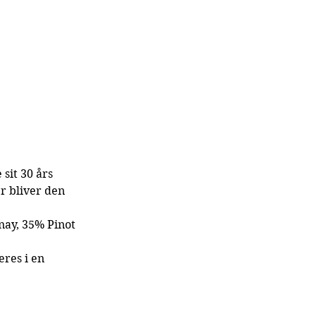
sit 30 års 
r bliver den 
ay, 35% Pinot 
res i en 